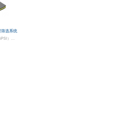
过程筛选系统
用于标准或高压（高达10bar/145PSI）发酵的不锈钢反应器。