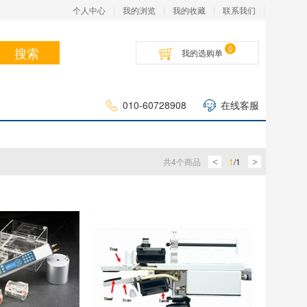
个人中心
我的浏览
我的收藏
联系我们
0
搜索
我的选购单
010-60728908
在线客服
共
4
个商品
1
/
1
<
>