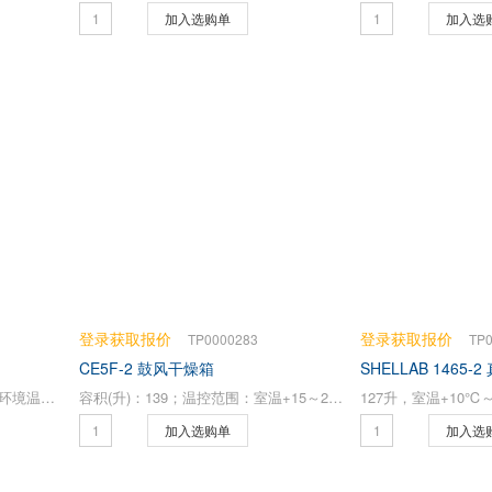
加入选购单
加入选
登录获取报价
登录获取报价
TP0000283
TP
CE5F-2 鼓风干燥箱
SHELLAB 1465
有效容积：333L 温度：-86℃（环境温度30℃）
容积(升)：139；温控范围：室温+15～225℃
127升，室温+10℃～
加入选购单
加入选