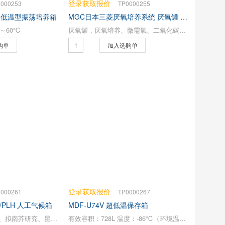
登录获取报价
0000253
TP0000255
ndard 低温型振荡培养箱
MGC日本三菱厌氧培养系统 厌氧罐 厌氧产气袋
～60℃
厌氧罐，厌氧培养、微需氧、二氧化碳培养
购单
加入选购单
登录获取报价
0000261
TP0000267
PH/PLH 人工气候箱
MDF-U74V 超低温保存箱
植物生长、组织培养、拟南芥研究、昆虫学研究、藻类研究、种子发芽、孵化
有效容积：728L 温度：-86℃（环境温度30℃）