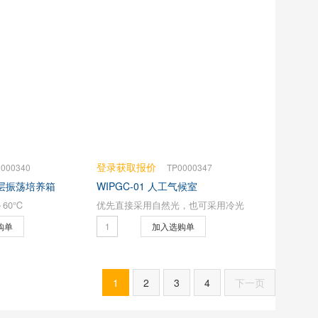
登录获取报价
0000340
TP0000347
温双层振荡培养箱
WIPGC-01 人工气候室
～60℃
优先直接采用自然光，也可采用冷光
购单
加入选购单
1
2
3
4
下一页